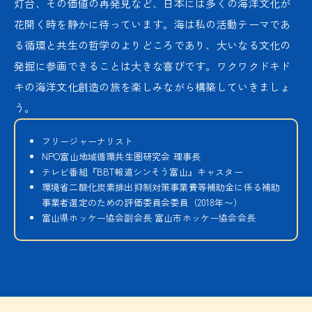
灯台、その価値の再発見など、日本には多くの海洋文化が
花開く時を静かに待っています。海は私の活動テーマであ
る循環と共生の哲学のよりどころであり、大いなる文化の
発掘に参画できることは大きな喜びです。ワクワクドキド
キの海洋文化創造の旅を楽しみながら構築していきましょ
う。
フリージャーナリスト
NPO富山地域循環共生圏研究会 理事長
テレビ番組『BBT報道シンそう富山』キャスター
環境省二酸化炭素排出抑制対策事業費等補助金に係る補助
事業者選定のための評価委員会委員（2018年〜）
富山県ホッケー協会副会長 富山市ホッケー協会会長