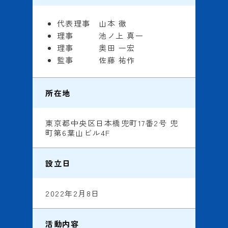
代表理事 山本 徹
理事 池ノ上 真一
理事 奥田 一宏
監事 佐藤 祐作
所在地
東京都中央区日本橋兜町17番2号 兜
町第6葉山ビル4F
設立日
2022年2月8日
活動内容