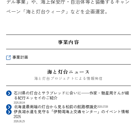
デル事業」や、海上保安庁・自治体等と協働するキャン
ペーン「海と灯台ウィーク」などを企画運営。
事業内容
事業計画
海と灯台ニュース
海と灯台プロジェクトによる
情報発信
石川県の灯台とサラブレッドに会いに──作家・馳星周さんが綴
る紀行エッセイのご紹介
2026.08.04
北海道最南端の灯台から見る松前の航路標識史
2026.07.08
伊良湖水道を見守る「伊勢湾海上交通センター」のイベント情報
2026
2026.06.29