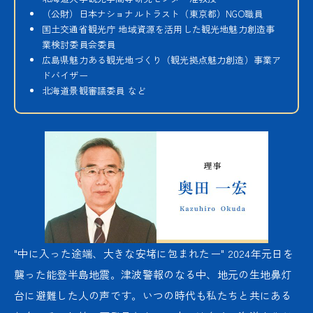
（公財）日本ナショナルトラスト（東京都）NGO職員
国土交通省観光庁 地域資源を活用した観光地魅力創造事
業検討委員会委員
広島県魅力ある観光地づくり（観光拠点魅力創造）事業ア
ドバイザー
北海道景観審議委員 など
"中に入った途端、大きな安堵に包まれたー" 2024年元日を
襲った能登半島地震。津波警報のなる中、地元の生地鼻灯
台に避難した人の声です。いつの時代も私たちと共にある