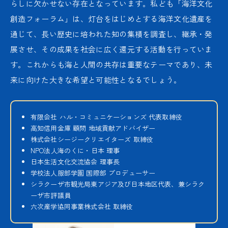
らしに欠かせない存在となっています。私ども「海洋文化
創造フォーラム」は、灯台をはじめとする海洋文化遺産を
通じて、長い歴史に培われた知の集積を調査し、継承・発
展させ、その成果を社会に広く還元する活動を行っていま
す。これからも海と人間の共存は重要なテーマであり、未
来に向けた大きな希望と可能性となるでしょう。
有限会社 ハル・コミュニケーションズ 代表取締役
高知信用金庫 顧問 地域貢献アドバイザー
株式会社シージークリエイターズ 取締役
NPO法人海のくに・日本 理事
日本生活文化交流協会 理事長
学校法人服部学園 国際部 プロデューサー
シラクーザ市観光局東アジア及び日本地区代表、兼シラク
ーザ市評議員
六次産学協同事業株式会社 取締役